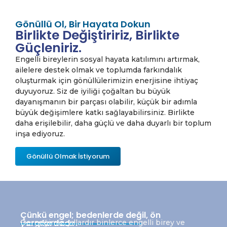
Gönüllü Ol, Bir Hayata Dokun
Birlikte Değiştiririz, Birlikte
Güçleniriz.
Engelli bireylerin sosyal hayata katılımını artırmak,
ailelere destek olmak ve toplumda farkındalık
oluşturmak için gönüllülerimizin enerjisine ihtiyaç
duyuyoruz. Siz de iyiliği çoğaltan bu büyük
dayanışmanın bir parçası olabilir, küçük bir adımla
büyük değişimlere katkı sağlayabilirsiniz. Birlikte
daha erişilebilir, daha güçlü ve daha duyarlı bir toplum
inşa ediyoruz.
Gönüllü Olmak İstiyorum
Çünkü engel; bedenlerde değil, ön
yargılardadır.
Derneğimiz, yıllardır binlerce engelli birey ve